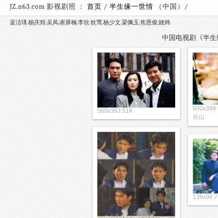
JZ.n63.com 影视剧照 ：
首页
/
半生缘一世情
（中国
蓝洁瑛.杨庆煌.吴风.谢屏楠.李欣.狄莺.杨少文.梁佩玉.焦恩俊.姚炜
中国电视剧《半生缘一
600x39
560x393 51K
台山
139x98 