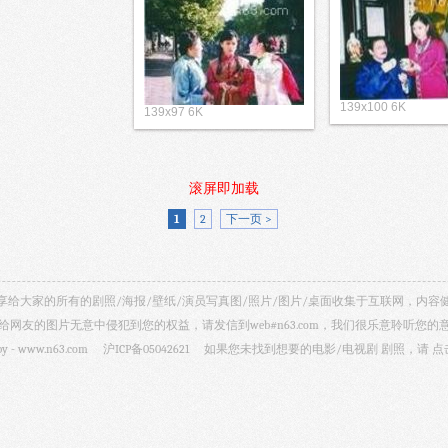
139x100 6K
139x97 6K
滚屏即加载
1
2
下一页 >
视剧照 共享给大家的所有的剧照/海报/壁纸/演员写真图/照片/图片/桌面收集于互联网，
给网友的图片无意中侵犯到您的权益，请发信到web#n63.com，我们很乐意聆听您的
by -
www.n63.com
沪ICP备05042621
如果您未找到想要的电影/电视剧 剧照，请
点