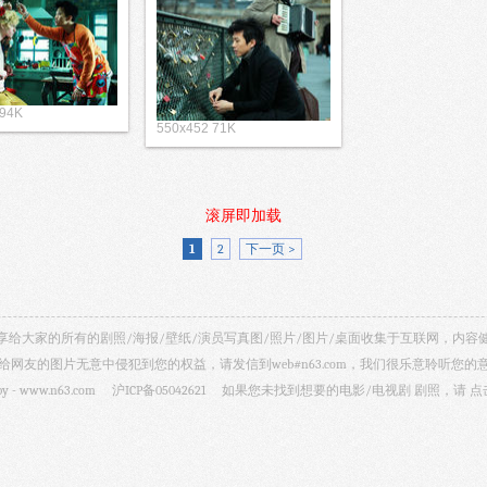
 94K
550x452 71K
滚屏即加载
1
2
下一页 >
视剧照 共享给大家的所有的剧照/海报/壁纸/演员写真图/照片/图片/桌面收集于互联网，
给网友的图片无意中侵犯到您的权益，请发信到web#n63.com，我们很乐意聆听您的
by -
www.n63.com
沪ICP备05042621
如果您未找到想要的电影/电视剧 剧照，请
点