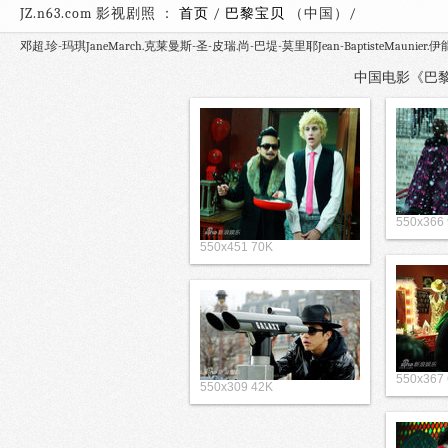
JZ.n63.com 影视剧照 ：
首页
/
巴黎宝贝
（中国）
邓超.珍-玛琪JaneMarch.克莱曼斯-圣-皮瑞.尚-巴堤-莫里耶Jean-BaptisteMaunier.伊能
中国电影《巴黎宝
550x366
550x451 70K
550x367
550x309 42K