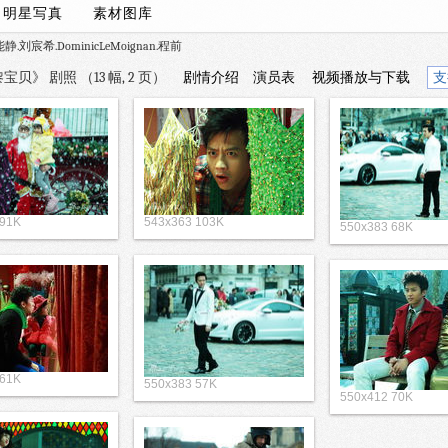
/
明星写真
素材图库
静.刘宸希.DominicLeMoignan.程前
贝》 剧照 （13 幅, 2 页）
剧情介绍
演员表
视频播放与下载
支
 91K
543x363 103K
550x383 68K
 61K
550x383 57K
550x412 70K