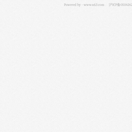
Powered by -
www.n63.com
沪ICP备050426