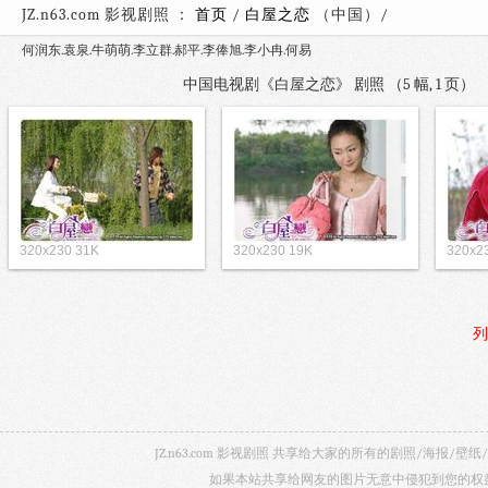
JZ.n63.com 影视剧照 ：
首页
/
白屋之恋
（中国）
何润东.袁泉.牛萌萌.李立群.郝平.李俸旭.李小冉.何易
中国电视剧《白屋之恋》 剧照 （5 幅, 1 页
320x230 31K
320x230 19K
320x2
列
JZ.n63.com 影视剧照 共享给大家的所有的剧照/海
如果本站共享给网友的图片无意中侵犯到您的权益，