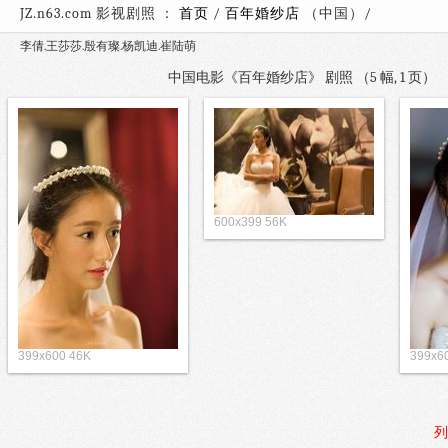
JZ.n63.com 影视剧照 ：
首页
/
百年婚纱店
（中国）
李倩.王莎莎.殷有璨.杨凯迪.崔陆萌
中国电影《百年婚纱店》 剧照 （5 幅, 1 页
600x399 56K
399x600 46K
399x6
列