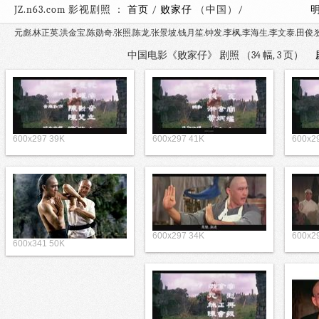
JZ.n63.com 影视剧照 ：
首页
/
败家仔
（中国）/
元彪.林正英.洪金宝.陈勋奇.张照.陈龙.张景坡.钱月笙.钟发.李枫.李海生.李文泰.田俊.
中国电影《败家仔》 剧照 （34 幅, 3 页）
600x297 39K
600x297 41K
600x2
600x297 34K
600x2
600x341 50K