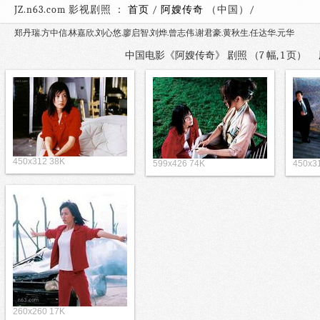
JZ.n63.com 影视剧照 ：
首页
/
阿嫂传奇
（中国）
郑丹瑞.方中信.林嘉欣.刘心悠.廖启智.刘烨.曾志伟.谢君豪.黄秋生.任达华.元华
中国电影《阿嫂传奇》 剧照 （7 幅, 1 页）
450x312 38K
599x426 74K
450x3
260x260 17K