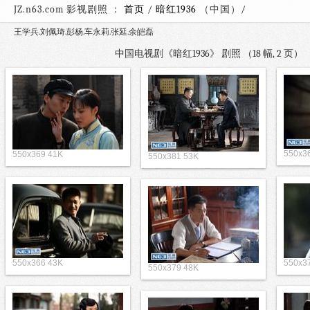
JZ.n63.com 影视剧照 ：
首页
/
暗红1936
（中国）
王学兵.刘佩琦.彭杨.车永莉.张延.余皑磊
中国电视剧《暗红1936》 剧照 （18 幅, 2 页
550x3
550x369 41K
550x381 53K
550x366 43K
550x3
550x379 48K