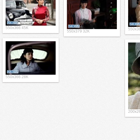
550x366 45K
550x3
550x379 32K
550x366 28K
200x2