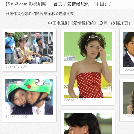
JZ.n63.com 影视剧照 ：
首页
/
爱情经纪约
（中国）
杜德伟.梁心颐.许绍洋.许绍洋.林孟瑾.卓文萱
中国电视剧《爱情经纪约》 剧照 （8 幅, 1 
369x245 26K
405x2
228x312 17K
414x2
399x292 21K