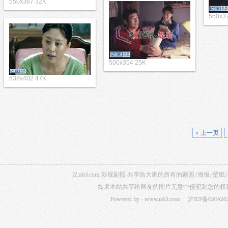
550x367 32K
550x3
500x354 25K
638x402 47K
< 上一页
JZ.n63.com 影视剧照 共享给大家的所有的剧照/海
如果本站共享给网友的图片无意中侵犯到您的权益，
Powered by -
www.n63.com
沪ICP备050426