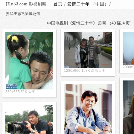
JZ.n63.com 影视剧照 ：
首页
/
爱情二十年
（中国）
姜武.王志飞.梁馨.赵倩
中国电视剧《爱情二十年》 剧照 （40 幅, 4 
2000
1280x960 158K 高清大图
550x655 51K 大图