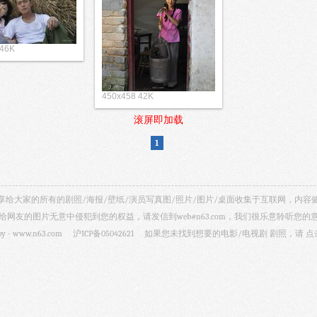
 46K
450x458 42K
滚屏即加载
1
视剧照 共享给大家的所有的剧照/海报/壁纸/演员写真图/照片/图片/桌面收集于互联网，
给网友的图片无意中侵犯到您的权益，请发信到web#n63.com，我们很乐意聆听您的
by -
www.n63.com
沪ICP备05042621
如果您未找到想要的电影/电视剧 剧照，请
点