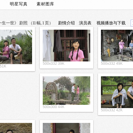
）/
明星写真
素材图库
一世》 剧照 （11 幅, 1 页）
剧情介绍
演员表
视频播放与下载
500x332 39K
500x332 49K
 51K
500x300 44K
500x332 42K