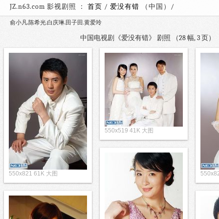
JZ.n63.com 影视剧照 ：
首页
/
爱没有错
（中国）
俞小凡.陈希光.白庆琳.田子田.黄爱玲
中国电视剧《爱没有错》 剧照 （28 幅, 3 页
550x519 41K 大图
550x821 61K 大图
550x8