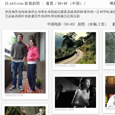
JZ.n63.com 影视剧照 ：
首页
/
10+10
（中国）/
明
舒淇.梅芳.桂纶镁.林庆台.张孝全.张韶涵.纪露霞.高捷.陆弈静.黄河.柯一正.柯宇纶.谢
王品涵.高英轩.张捷.廖苡乔.张训玮.周洺甫.戴立忍.陈玉勋
中国电影《10+10》 剧照 （18 幅, 2 页）
596x4
575x445 135K
369x550 63K
599x4
602x452 30K