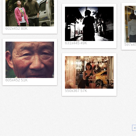
602x452 80K
631x445 49K
597x4
605x452 51K
550x367 57K