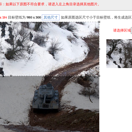
示：如果以下原图不符合要求，请进入左上角目录选择其他图片。
x
184
目标壁纸为
980 x 300
其他尺寸
如果原图选区尺寸小于目标壁纸，将生成选区
请选择区域