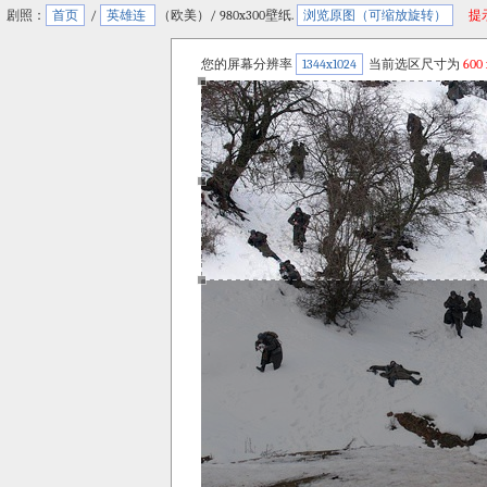
剧照：
首页
/
英雄连
（欧美）/ 980x300壁纸.
浏览原图（可缩放旋转）
提
您的屏幕分辨率
1344x1024
当前选区尺寸为
600