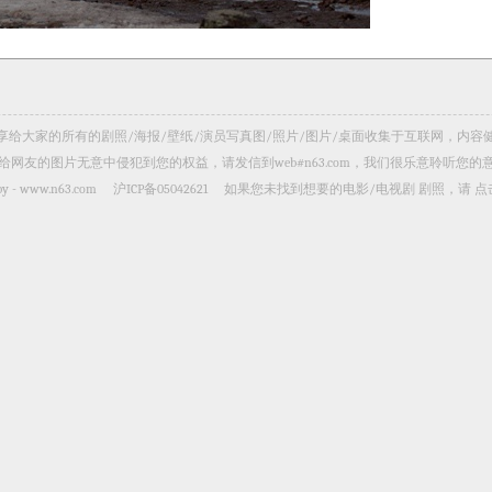
视剧照 共享给大家的所有的剧照/海报/壁纸/演员写真图/照片/图片/桌面收集于互联网，
给网友的图片无意中侵犯到您的权益，请发信到web#n63.com，我们很乐意聆听您的
by -
www.n63.com
沪ICP备05042621
如果您未找到想要的电影/电视剧 剧照，请
点