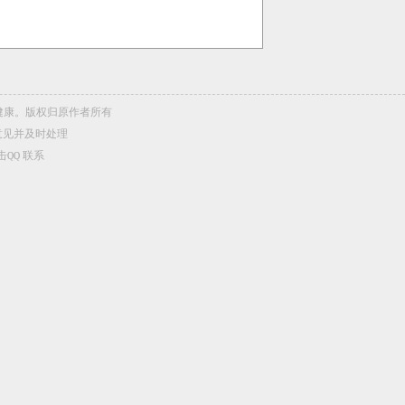
内容健康。版权归原作者所有
意见并及时处理
击QQ
联系