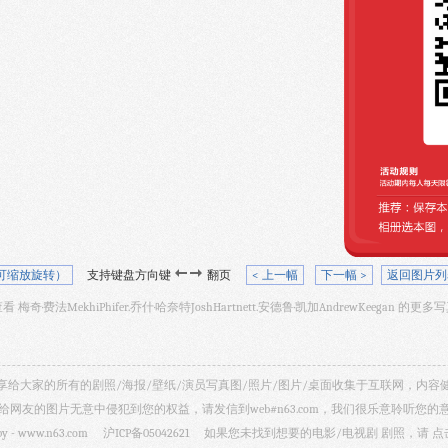
可缩放旋转）
支持键盘方向键
翻页
< 上一幅
下一幅 >
返回图片列
 梅奇·费法MekhiPhifer.乔什·哈奈特JoshHartnett.安德鲁·凯加AndrewKeegan 的更
视剧照 共享给大家的所有的剧照/海报/壁纸/演员写真图/照片/图片/桌面收集于互联网，
给网友的图片无意中侵犯到您的权益，请发信到web#n63.com，我们很乐意聆听您的
by -
www.n63.com
沪ICP备05042621
如果您未找到想要的电影/电视剧 剧照，请
点