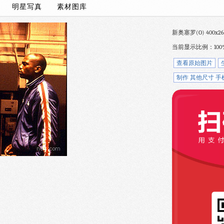
/
明星写真
素材图库
新奥塞罗(O) 400x267 
当前显示比例：100
查看原始图片
制作 其他尺寸 手