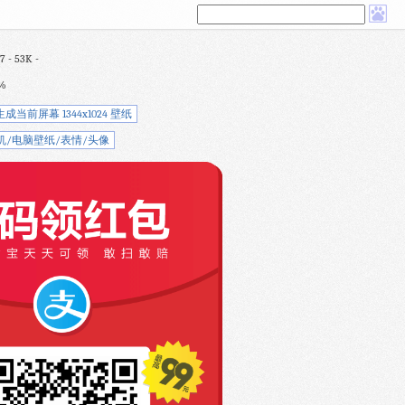
- 53K -
%
生成当前屏幕 1344x1024 壁纸
机/电脑壁纸/表情/头像