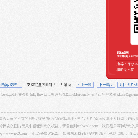
可缩放旋转）
支持键盘方向键
翻页
< 上一幅
下一幅 >
返回图片列
 Lucky.莎莉·霍金斯SallyHawkins.埃迪·马森EddieMarsan.阿丽科西丝·泽格曼AlexisZe
视剧照 共享给大家的所有的剧照/海报/壁纸/演员写真图/照片/图片/桌面收集于互联网，
给网友的图片无意中侵犯到您的权益，请发信到web#n63.com，我们很乐意聆听您的
by -
www.n63.com
沪ICP备05042621
如果您未找到想要的电影/电视剧 剧照，请
点