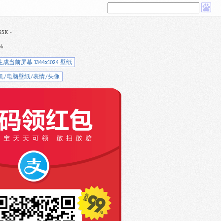
5K -
%
生成当前屏幕 1344x1024 壁纸
机/电脑壁纸/表情/头像