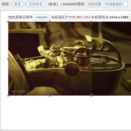
剧照：
首页
/
五百年后
（欧美）/ 1440x1280壁纸.
浏览原图（可缩放旋转）
您的屏幕分辨率
448x896
当前选区尺寸为
285
x
253
目标壁纸为
1440 x 1280