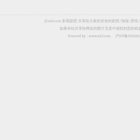
JZ.n63.com 影视剧照 共享给大家的所有的剧照/海
如果本站共享给网友的图片无意中侵犯到您的权益，
Powered by -
www.n63.com
沪ICP备050426