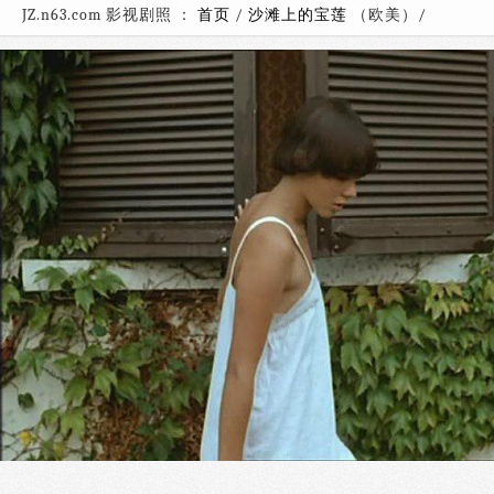
JZ.n63.com 影视剧照 ：
首页
/
沙滩上的宝莲
（欧美