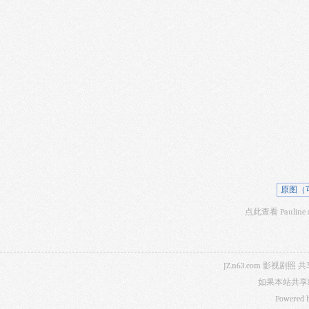
原图（
点此查看 Pauline 
JZ.n63.com 影
如果本站共享
Powered 