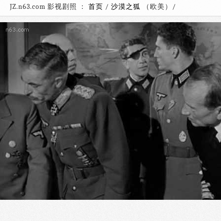
JZ.n63.com 影视剧照 ：
首页
/
沙漠之狐
（欧美）