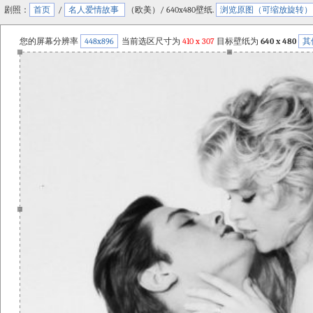
剧照：
首页
/
名人爱情故事
（欧美）/ 640x480壁纸.
浏览原图（可缩放旋转）
您的屏幕分辨率
448x896
当前选区尺寸为
410
x
307
目标壁纸为
640 x 480
其