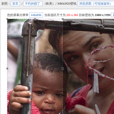
剧照：
首页
/
不朽的园丁
（欧美）/ 1080x1920壁纸.
浏览原图（可缩放旋转）
您的屏幕分辨率
448x896
当前选区尺寸为
215
x
383
目标壁纸为
1080 x 1920