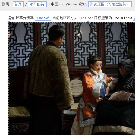
剧照：
首页
/
永不低头
（中国）/ 1920x1440壁纸.
浏览原图（可缩放旋转）
您的屏幕分辨率
448x896
当前选区尺寸为
442
x
332
目标壁纸为
1920 x 1440