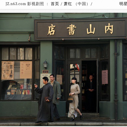
JZ.n63.com 影视剧照 ：
首页
/
萧红
（中国）/
明