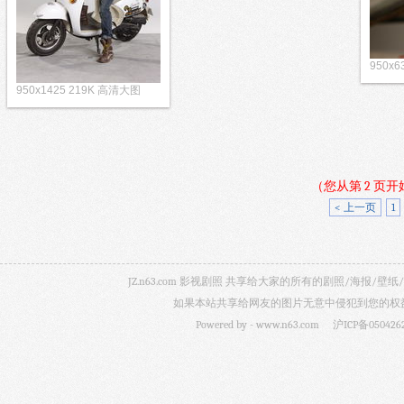
950x
950x1425 219K 高清大图
（您从第 2 页
< 上一页
1
JZ.n63.com 影视剧照 共享给大家的所有的剧照/海
如果本站共享给网友的图片无意中侵犯到您的权益，
Powered by -
www.n63.com
沪ICP备050426