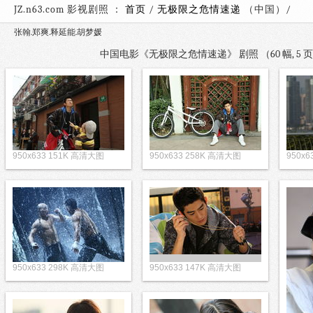
JZ.n63.com 影视剧照 ：
首页
/
无极限之危情速递
（中国
张翰.郑爽.释延能.胡梦媛
中国电影《无极限之危情速递》 剧照 （60 幅, 5
950x633 151K 高清大图
950x633 258K 高清大图
950x
950x633 298K 高清大图
950x633 147K 高清大图