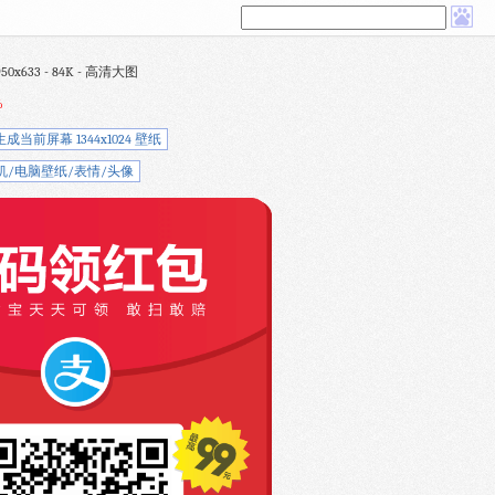
633 - 84K - 高清大图
%
生成当前屏幕 1344x1024 壁纸
机/电脑壁纸/表情/头像