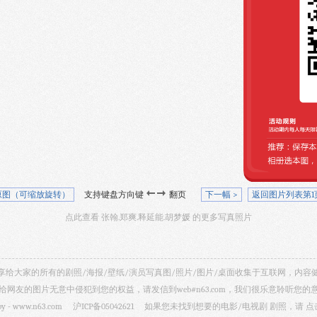
原图（可缩放旋转）
支持键盘方向键
翻页
下一幅 >
返回图片列表第1
点此查看 张翰.郑爽.释延能.胡梦媛 的更多写真照片
视剧照 共享给大家的所有的剧照/海报/壁纸/演员写真图/照片/图片/桌面收集于互联网，
给网友的图片无意中侵犯到您的权益，请发信到web#n63.com，我们很乐意聆听您的
by -
www.n63.com
沪ICP备05042621
如果您未找到想要的电影/电视剧 剧照，请
点