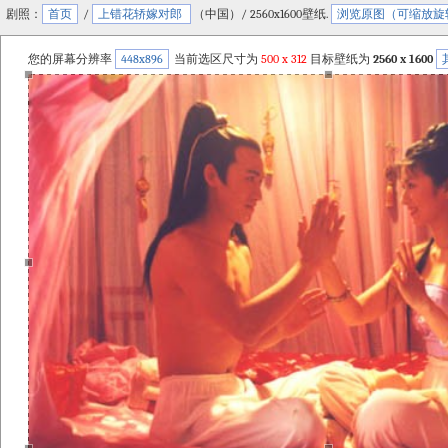
剧照：
首页
/
上错花轿嫁对郎
（中国）/ 2560x1600壁纸.
浏览原图（可缩放旋
您的屏幕分辨率
448x896
当前选区尺寸为
500
x
312
目标壁纸为
2560 x 1600