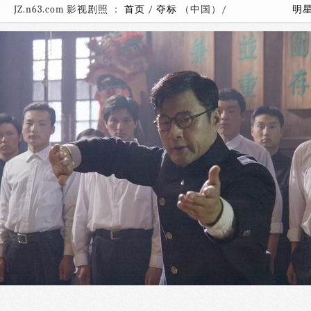
JZ.n63.com 影视剧照 ：
首页
/
夺标
（中国）/
明