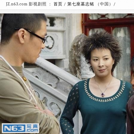
JZ.n63.com 影视剧照 ：
首页
/
第七座墓志铭
（中国