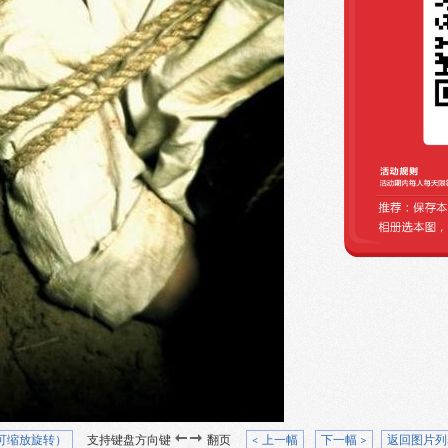
可缩放旋转）
支持键盘方向键
翻页
< 上一幅
下一幅 >
返回图片列