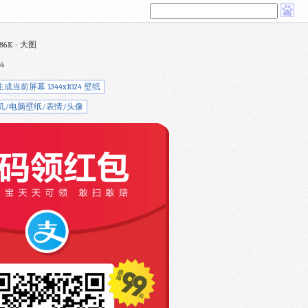
86K - 大图
%
生成当前屏幕 1344x1024 壁纸
机/电脑壁纸/表情/头像