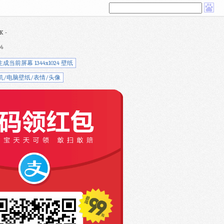
K -
%
生成当前屏幕 1344x1024 壁纸
机/电脑壁纸/表情/头像