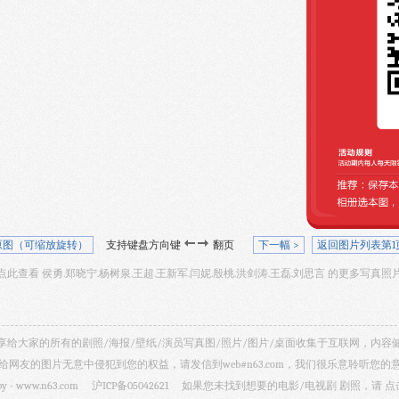
原图（可缩放旋转）
支持键盘方向键
翻页
下一幅 >
返回图片列表第1
点此查看 侯勇.郑晓宁.杨树泉.王超.王新军.闫妮.殷桃.洪剑涛.王磊.刘思言 的更多写真照
视剧照 共享给大家的所有的剧照/海报/壁纸/演员写真图/照片/图片/桌面收集于互联网，
给网友的图片无意中侵犯到您的权益，请发信到web#n63.com，我们很乐意聆听您的
by -
www.n63.com
沪ICP备05042621
如果您未找到想要的电影/电视剧 剧照，请
点