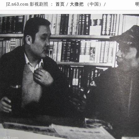
JZ.n63.com 影视剧照 ：
首页
/
大撒把
（中国）/