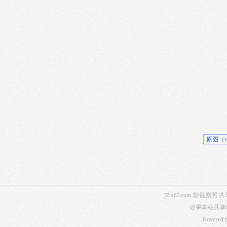
原图（
JZ.n63.com 影
如果本站共享
Powered 