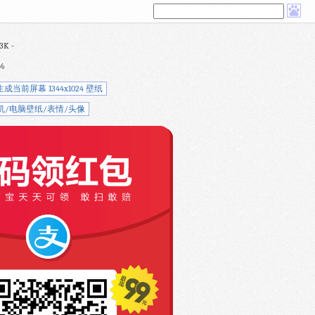
3K -
%
生成当前屏幕 1344x1024 壁纸
机/电脑壁纸/表情/头像