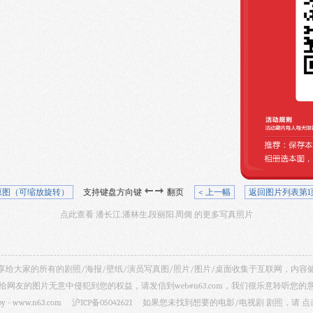
原图（可缩放旋转）
支持键盘方向键
翻页
< 上一幅
返回图片列表第1
点此查看 潘长江.潘林生.段丽阳.周倜 的更多写真照片
视剧照 共享给大家的所有的剧照/海报/壁纸/演员写真图/照片/图片/桌面收集于互联网，
给网友的图片无意中侵犯到您的权益，请发信到web#n63.com，我们很乐意聆听您的
by -
www.n63.com
沪ICP备05042621
如果您未找到想要的电影/电视剧 剧照，请
点