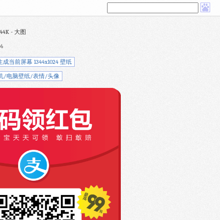
44K - 大图
%
生成当前屏幕 1344x1024 壁纸
机/电脑壁纸/表情/头像