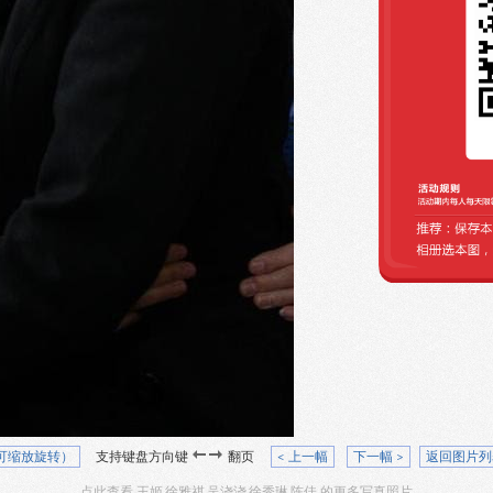
可缩放旋转）
支持键盘方向键
翻页
< 上一幅
下一幅 >
返回图片列
点此查看 王姬.徐雅祺.吴浇浇.徐秀琳.陈佳 的更多写真照片